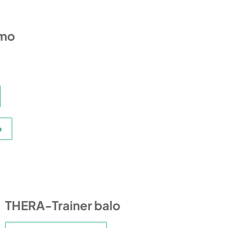
emo
o
THERA-Trainer balo